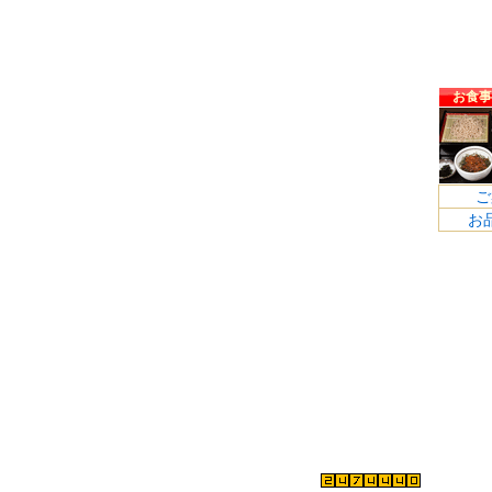
お食事
ご
お