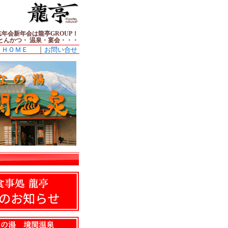
年会新年会は龍亭GROUP！
とんかつ・ 温泉・宴会・・・
｜
ＨＯＭＥ
お問い合せ