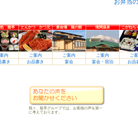
お弁当
処 龍亭
とんかつ かつ元
宴会場 龍の館
境関温泉
こがねち
案内
ご案内
ご案内
ご案内
ご
品書き
お品書き
宴会
宴会・宿泊
お品
我々、龍亭グループでは、お客様の声を第一
に考えております。